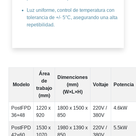
Luz uniforme, control de temperatura con
tolerancia de +/- 5°C, asegurando una alta
repetibilidad.
Área
Dimenciones
de
Modelo
(mm)
Voltaje
Potencia
trabajo
(W×L×H)
(mm)
PostFPD
1220 x
1800 x 1500 x
220V /
4.6kW
36×48
920
850
380V
PostFPD
1530 x
1980 x 1390 x
220V /
5.5kW
42×60
1070
850
380V