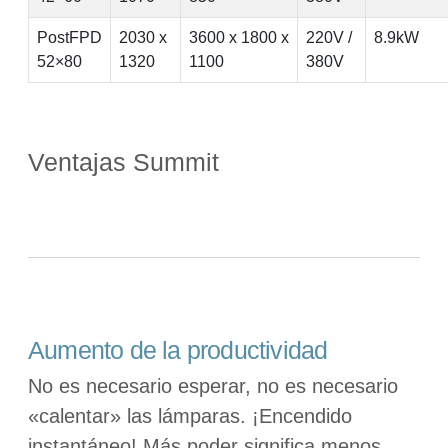
PostFPD
2030 x
3600 x 1800 x
220V /
8.9kW
52×80
1320
1100
380V
Ventajas Summit
Aumento de la productividad
No es necesario esperar, no es necesario
«calentar» las lámparas. ¡Encendido
instantáneo! Más poder significa menos