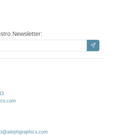
tro Newsletter:
33
ics.com
fo@alephgraphics.com