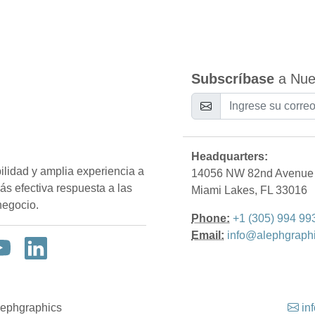
Subscríbase
a Nues
Headquarters:
ilidad y amplia experiencia a
14056 NW 82nd Avenue
más efectiva respuesta a las
Miami Lakes, FL 33016
negocio.
Phone:
+1 (305) 994 99
Email:
info@alephgraph
lephgraphics
in