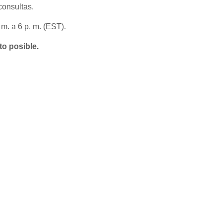
consultas.
m. a 6 p. m. (EST).
to posible.